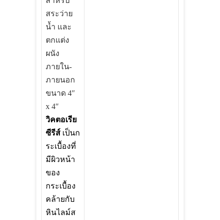
สำหรับ
สระว่าย
น้ำ และ
ตกแต่ง
ผนัง
ภายใน-
ภายนอก
ขนาด
4″
x 4″
วิคตอเรีย
ซีรีส์
เป็นก
ระเบื้องที่
มีผิวหน้า
ของ
กระเบื้อง
คล้ายกับ
หินไลม์ส