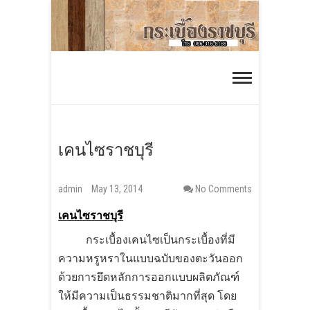
S
k
i
กระเบื้องราชบุรี
p
ร้านกระเบื้องออนไลน์ ส่งได้ทั่วประเทศ
t
o
c
o
เคนไซราชบุรี
n
t
admin
May 13, 2014
No Comments
e
n
เคนไซราชบุรี
t
กระเบื้องเคนไซเป็นกระเบื้องที่มี
ความหรูหราในแบบฉบับของตะวันออก
ด้วยการยึดหลักการออกแบบผลิตภัณฑ์
ให้มีความเป็นธรรมชาติมากที่สุด โดย