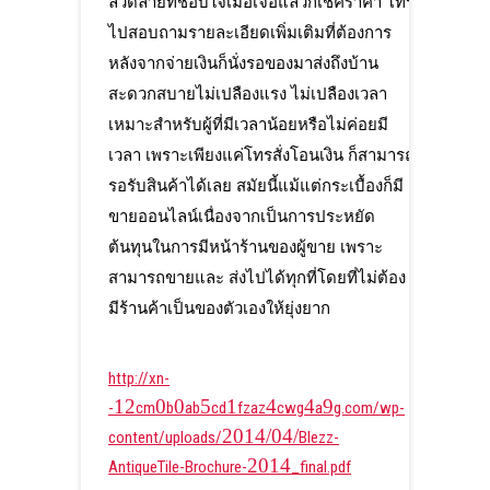
ลวดลายที่ชอบใจเมื่อเจอแล้วก็เช็คราคา โทร
ไปสอบถามรายละเอียดเพิ่มเติมที่ต้องการ
หลังจากจ่ายเงินก็นั่งรอของมาส่งถึงบ้าน
สะดวกสบายไม่เปลืองแรง ไม่เปลืองเวลา
เหมาะสำหรับผู้ที่มีเวลาน้อยหรือไม่ค่อยมี
เวลา เพราะเพียงแค่โทรสั่งโอนเงิน ก็สามารถ
รอรับสินค้าได้เลย สมัยนี้แม้แต่กระเบื้องก็มี
ขายออนไลน์เนื่องจากเป็นการประหยัด
ต้นทุนในการมีหน้าร้านของผู้ขาย เพราะ
สามารถขายและ ส่งไปได้ทุกที่โดยที่ไม่ต้อง
มีร้านค้าเป็นของตัวเองให้ยุ่งยาก
http://xn-
12
0
0
5
1
4
4
9
-
cm
b
ab
cd
fzaz
cwg
a
g.com/wp-
2014/04/
content/uploads/
Blezz-
2014
AntiqueTile-Brochure-
_final.pdf