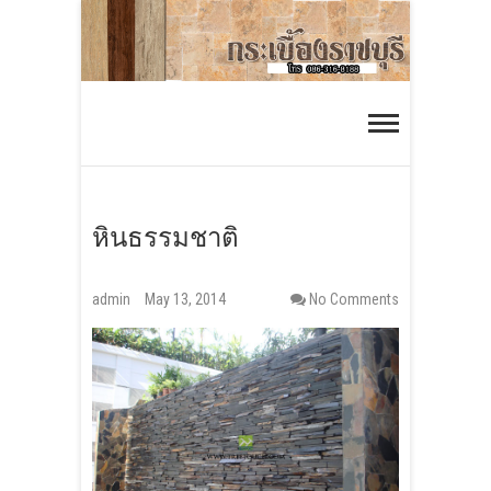
S
k
i
กระเบื้องราชบุรี
p
ร้านกระเบื้องออนไลน์ ส่งได้ทั่วประเทศ
t
o
c
o
หินธรรมชาติ
n
t
admin
May 13, 2014
No Comments
e
n
t